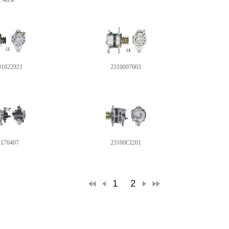
1.4Kw
01022921
2310097003
170407
23100CI201
1
2