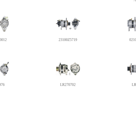
/
0012
23100Z5719
021
976
LR270702
LR