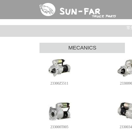
常
MECANICS
23300Z5511
233009
233000T005
233003