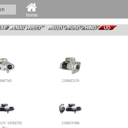
ch
home
DAF
RENAULT
IVECO
ISUZU
FUSO
HINO
UD
0097505
23300Z5570
12V /10TEETH
233002Y900