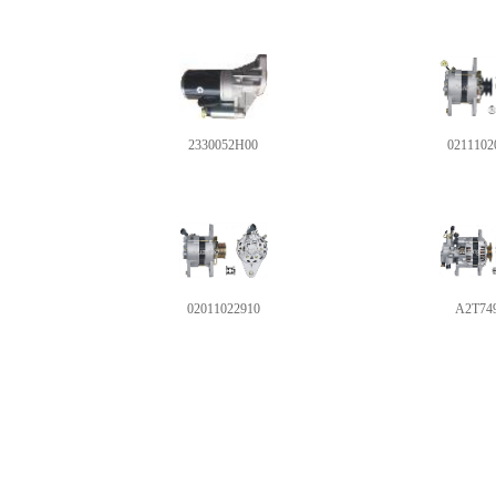
2330052H00
0211102
02011022910
A2T74