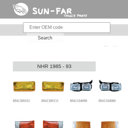
Search
BENZ
MAN
VOLVO
SCANIA
DAF
RENAUL
IVECO
ISUZU
FUSO
HINO
UD
常州光远汽车科技有限公司
home
NHR 1985 - 93
8941309161
8941309151
8941104090
8941104080